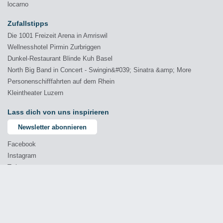
locarno
Zufallstipps
Die 1001 Freizeit Arena in Amriswil
Wellnesshotel Pirmin Zurbriggen
Dunkel-Restaurant Blinde Kuh Basel
North Big Band in Concert - Swingin&#039; Sinatra &amp; More
Personenschifffahrten auf dem Rhein
Kleintheater Luzern
Lass dich von uns inspirieren
Newsletter abonnieren
Facebook
Instagram
Twitter
YouTube
© 2026 Comprende - Marketing & Kommunikation GmbH
Impressum
Datenschutz
AGB