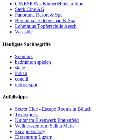
CINESION - Kinoerlebnis in Sion
Sterk Cine AG
Panorama Resort & Spa
Bernaqua - Erlebnisbad & Spa
Lehmhuus Töpferschule Aesch
Westside
Häufigste Suchbegriffe
Spoutnik
badminton spielen
skate
indian
conelli
indoor spor
Zufallstipps
Secret Clue - Escape Rooms in Bülach
Textexpress
Kultur im Eisenwerk Frauenfeld
Wellnesszentrum Salina Maris
Escape Factory
Eiszentrum Luzern